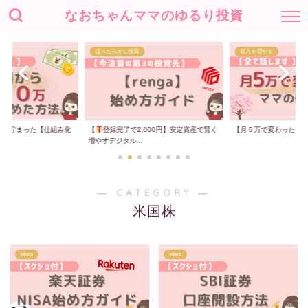
なおちゃんママのゆるり投資
ほったらかし投資
収入を増やす
00万貯まった【仕組み化
【
登録完了で2,000円】安定資産で賢く
【月５万で変わった】
増やすデジタル...
― CATEGORY ―
米国株
ideco
ideco