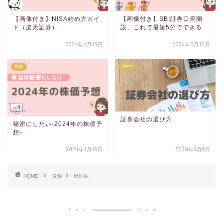
【画像付き】NISA始め方ガイ
【画像付き】SBI証券口座開
ド（楽天証券）
設、これで最短5分でできる
2024年6月13日
2024年3月12日
ideco
投資
証券会社の選び方
秘密にしたい-2024年の株価予
想-
2024年1月18日
2020年9月8日
HOME
投資
米国株