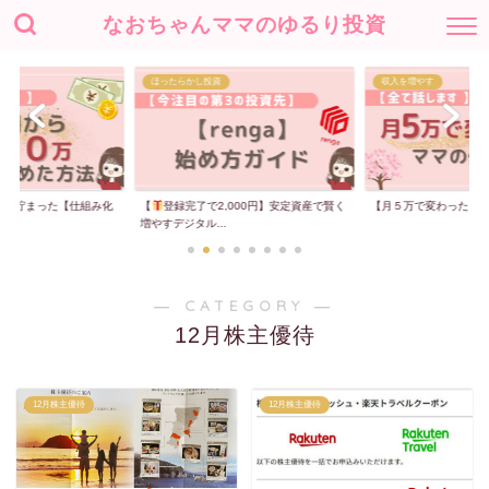
なおちゃんママのゆるり投資
ほったらかし投資
収入を増やす
00万貯まった【仕組み化
【
登録完了で2,000円】安定資産で賢く
【月５万で変わった】
増やすデジタル...
― CATEGORY ―
12月株主優待
12月株主優待
12月株主優待