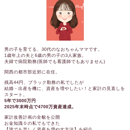
男の子を育てる、30代のなおちゃんママです。
1歳年上の夫と6歳の男の子の3人家族。
夫婦で病院勤務(医師でも看護師でもありません)
関西の都市部近郊に在住。
残高44円、ブラック勤務の私でしたが
結婚・出産を機に、資産を増やしたい！と家計の見直しを
スタート。
5年で3000万円
2025年末時点で4700万資産達成。
家計改善計画の全貌を公開
お金知識０の私でもできた
【誰でも楽しく資産を増やす方法】を紹介。