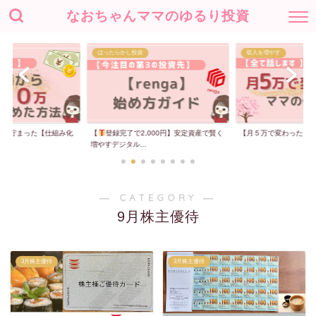
なおちゃんママのゆるり投資
ほったらかし投資
収入を増やす
00万貯まった【仕組み化
【
登録完了で2,000円】安定資産で賢く
【月５万で変わった】
増やすデジタル...
― CATEGORY ―
9月株主優待
3月株主優待
3月株主優待