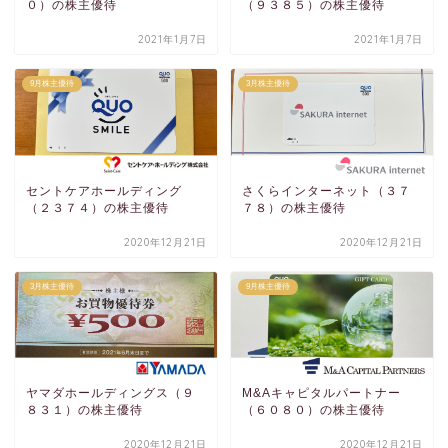
０）の株主優待
（９３８５）の株主優待
2021年1月7日
2021年1月7日
9月株主優待
3月株主優待
セントケアホールディング
さくらインターネット（３７
（２３７４）の株主優待
７８）の株主優待
2020年12月21日
2020年12月21日
3月株主優待
9月株主優待
ヤマダホールディングス（９
M&Aキャピタルパートナー
８３１）の株主優待
（６０８０）の株主優待
2020年12月21日
2020年12月21日