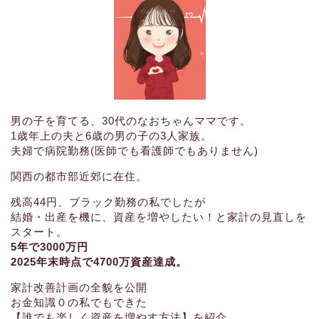
男の子を育てる、30代のなおちゃんママです。
1歳年上の夫と6歳の男の子の3人家族。
夫婦で病院勤務(医師でも看護師でもありません)
関西の都市部近郊に在住。
残高44円、ブラック勤務の私でしたが
結婚・出産を機に、資産を増やしたい！と家計の見直しを
スタート。
5年で3000万円
2025年末時点で4700万資産達成。
家計改善計画の全貌を公開
お金知識０の私でもできた
【誰でも楽しく資産を増やす方法】を紹介。