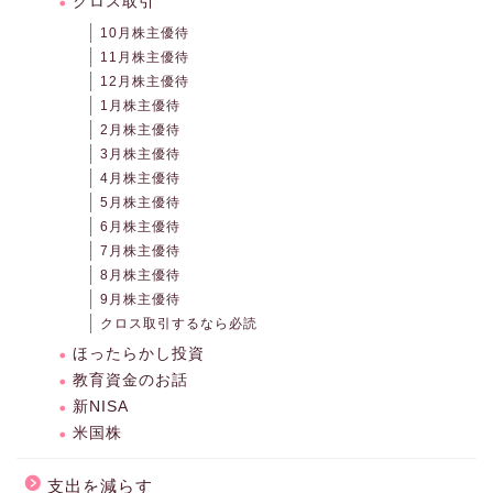
クロス取引
10月株主優待
11月株主優待
12月株主優待
1月株主優待
2月株主優待
3月株主優待
4月株主優待
5月株主優待
6月株主優待
7月株主優待
8月株主優待
9月株主優待
クロス取引するなら必読
ほったらかし投資
教育資金のお話
新NISA
米国株
支出を減らす