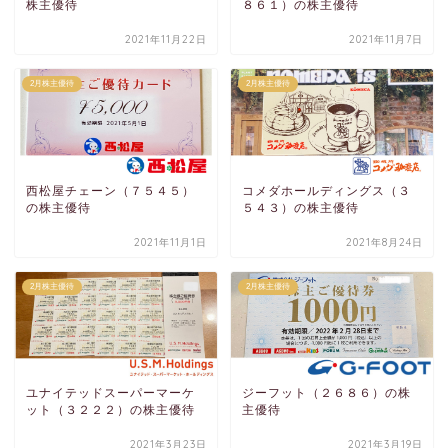
株主優待
８６１）の株主優待
2021年11月22日
2021年11月7日
2月株主優待
2月株主優待
西松屋チェーン（７５４５）
コメダホールディングス（３
の株主優待
５４３）の株主優待
2021年11月1日
2021年8月24日
2月株主優待
2月株主優待
ユナイテッドスーパーマーケ
ジーフット（２６８６）の株
ット（３２２２）の株主優待
主優待
2021年3月23日
2021年3月19日