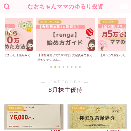
なおちゃんママのゆるり投資
ほったらかし投資
収入を増やす
00万貯まった【仕組み化
【
登録完了で2,000円】安定資産で賢く
【月５万で変わった】
増やすデジタル...
― CATEGORY ―
8月株主優待
8月株主優待
8月株主優待