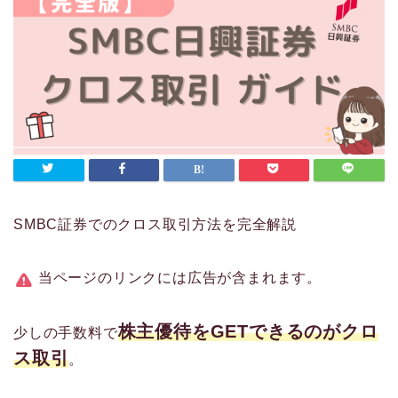
SMBC証券でのクロス取引方法を完全解説
当ページのリンクには広告が含まれます。
株主優待をGETできるのがクロ
少しの手数料で
ス取引
。