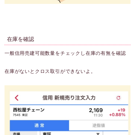
在庫を確認
一般信用売建可能数量をチェックし在庫の有無を確認
在庫がないとクロス取引ができないよ。