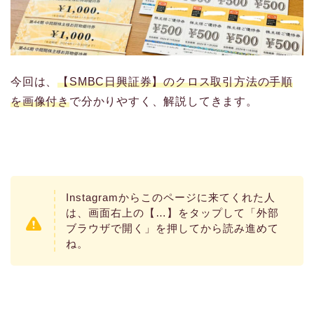
今回は、
【SMBC日興証券】のクロス取引方法の手順
を画像付き
で分かりやすく、解説してきます。
Instagramからこのページに来てくれた人
は、画面右上の【…】をタップして「外部
ブラウザで開く」を押してから読み進めて
ね。