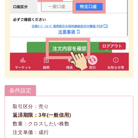
条件設定
取引区分：売り
返済期限：3年(一般信用)
数量：クロスしたい株数
注文単価：成行