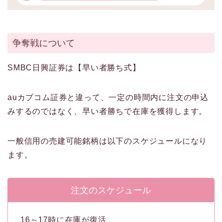
争奪戦について
SMBC日興証券は【早い者勝ち式】
auカブコム証券と違って、一定の時間内に注文の申込
みするのではなく、早い者勝ちで在庫を獲得します。
一般信用の売建可能銘柄は以下のスケジュールになり
ます。
注文のスケジュール
16～17時に在庫が復活