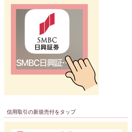
信用取引の新規売付をタップ