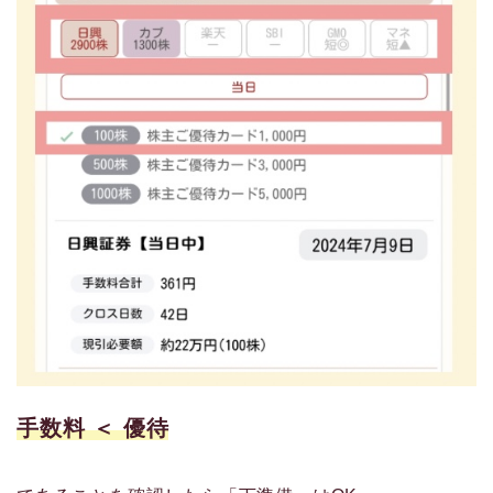
手数料 ＜ 優待