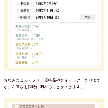
ちなみにこのアプリ、優待品やタイムラグはあります
が、在庫数も同時に調べることができます。