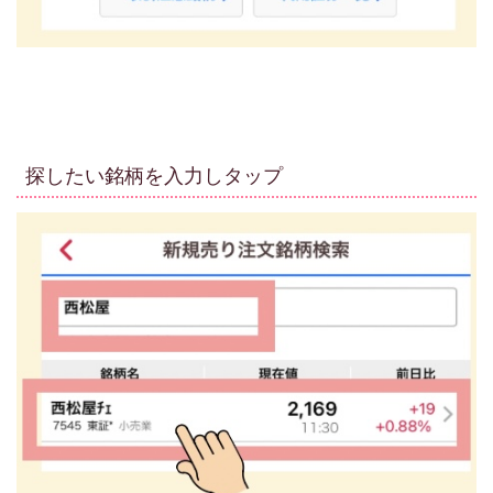
探したい銘柄を入力しタップ