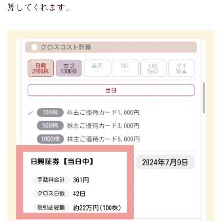
算してくれます。