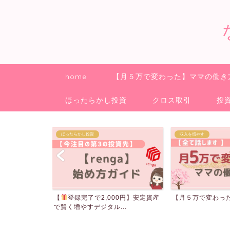
home
【月５万で変わった】ママの働き
ほったらかし投資
クロス取引
投
収入を増やす
クロス取引
00円】安定資産
【月５万で変わった】ママの働き方
ご報告
..