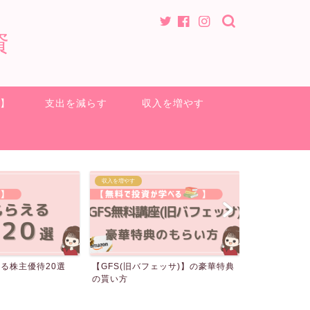
資
方】
支出を減らす
収入を増やす
ポイ活
クロス取引
ェッサ)】の豪華特典
電気代が無料になる裏技
クロス取引の