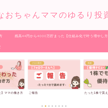
なおちゃんママのゆるり投
方
残高44円から4000万貯まった【仕組み化で叶う増やし
資
投資
収入を増やす
たった1株で貰える株主優待20選
【GFS(旧バフ
の貰い方