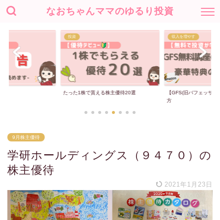
なおちゃんママのゆるり投資
投資
収入を増やす
たった1株で貰える株主優待20選
【GFS(旧バフェッサ)
方
9月株主優待
学研ホールディングス（９４７０）の
株主優待
2021年1月23日