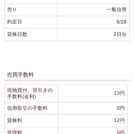
売り
一般信用
約定日
9/28
貸株日数
2日分
売買手数料
現物買付、現引きの
13円
手数料(金利)
信用取引の手数料
0円
貸株料
12円
管理料
0円