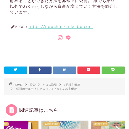
貯めることができた方法を赤裸々に公開。 誰でも給料
以外でわくわくしながら資産が増えていく方法を紹介し
ています。
https://naochan-kakeibo.com
BLOG：
HOME
投資
クロス取引
9月株主優待
学研ホールディングス（９４７０）の株主優待
関連記事はこちら
株主優待
12月株主優待
2月株主優待