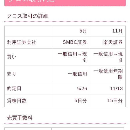
クロス取引の詳細
5月
11月
利用証券会社
SMBC証券
楽天証券
一般信用→現
一般信用→現
買い
引
引
一般信用無期
売り
一般信用
限
約定日
5/26
11/13
貸株日数
5日分
15日分
売買手数料