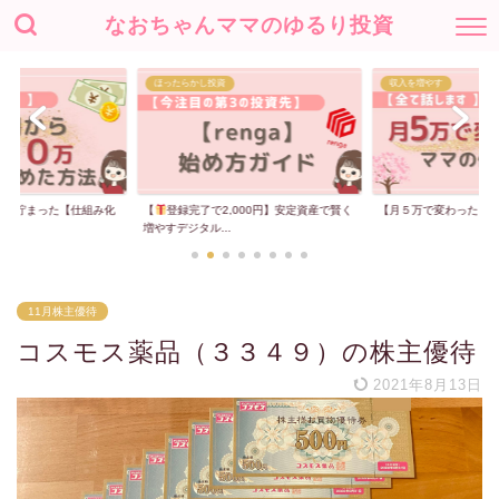
なおちゃんママのゆるり投資
ほったらかし投資
収入を増やす
00万貯まった【仕組み化
【
登録完了で2,000円】安定資産で賢く
【月５万で変わった】
増やすデジタル...
11月株主優待
コスモス薬品（３３４９）の株主優待
2021年8月13日