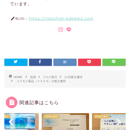
ています。
https://naochan-kakeibo.com
BLOG：
HOME
投資
クロス取引
11月株主優待
コスモス薬品（３３４９）の株主優待
関連記事はこちら
月株主優待
4月株主優待
3月株主優待