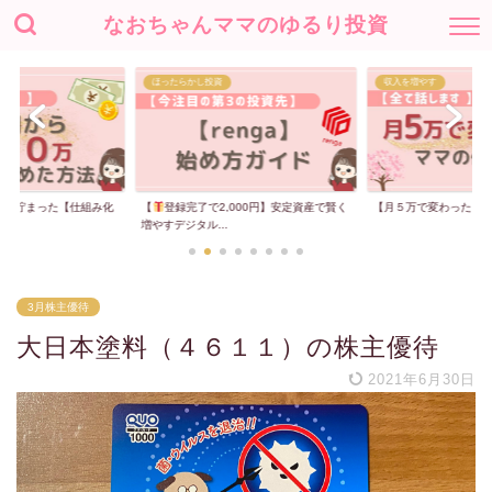
なおちゃんママのゆるり投資
ほったらかし投資
収入を増やす
00万貯まった【仕組み化
【
登録完了で2,000円】安定資産で賢く
【月５万で変わった】
増やすデジタル...
3月株主優待
大日本塗料（４６１１）の株主優待
2021年6月30日