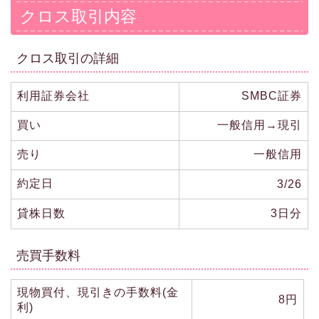
クロス取引内容
クロス取引の詳細
利用証券会社
SMBC証券
買い
一般信用→現引
売り
一般信用
約定日
3/26
貸株日数
3日分
売買手数料
現物買付、現引きの手数料(金
8円
利)