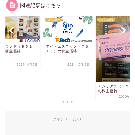
関連記事はこちら
月株主優待
3月株主優待
12月株主優待
ックランド（９６１
テイ・エステック（７３
）の株主優待
１３）の株主優待
2021年4月5日
2021年5月18日
アシックス（７９３
の株主優待
2020年9
スポンサーリンク