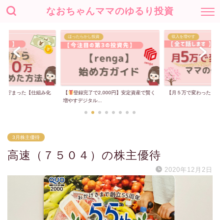
なおちゃんママのゆるり投資
ほったらかし投資
収入を増やす
00万貯まった【仕組み化
【
登録完了で2,000円】安定資産で賢く
【月５万で変わった】
増やすデジタル...
3月株主優待
高速（７５０４）の株主優待
2020年12月2日