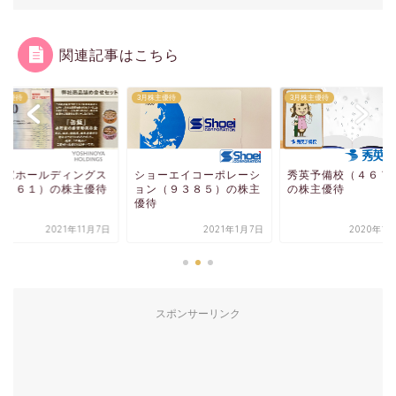
関連記事はこちら
株主優待
3月株主優待
3月株主優待
野家ホールディングス
ショーエイコーポレーシ
秀英予備校（４６７
９８６１）の株主優待
ョン（９３８５）の株主
の株主優待
優待
2021年11月7日
2021年1月7日
2020年1
スポンサーリンク