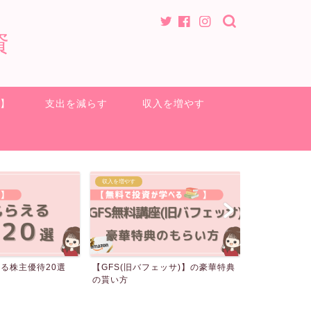
資
方】
支出を減らす
収入を増やす
ポイ活
クロス取引
ェッサ)】の豪華特典
電気代が無料になる裏技
クロス取引の