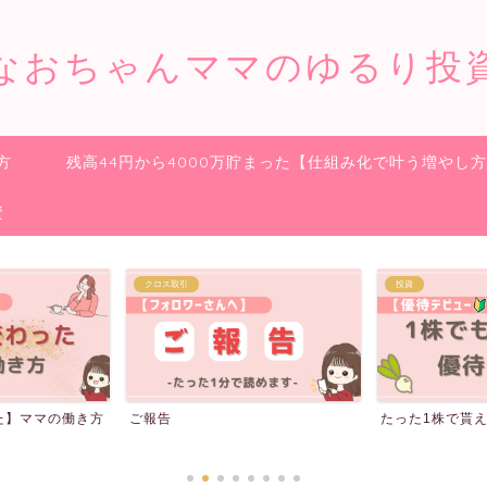
なおちゃんママのゆるり投
方
残高44円から4000万貯まった【仕組み化で叶う増やし
資
投資
収入を増やす
たった1株で貰える株主優待20選
【GFS(旧バフ
の貰い方