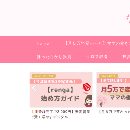
home
【月５万で変わった】ママの働き
ほったらかし投資
クロス取引
投
収入を増やす
クロス取引
00円】安定資産
【月５万で変わった】ママの働き方
ご報告
..