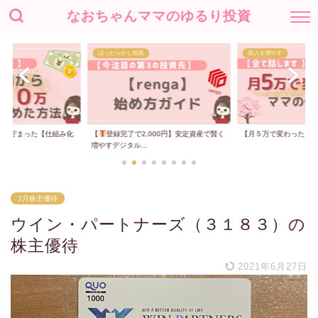
なおちゃんママのゆるり投資
ほったらかし投資
収入を増やす
00万貯まった【仕組み化
【
登録完了で2,000円】安定資産で賢く
【月５万で変わった】
増やすデジタル...
3月株主優待
ウイン・パートナーズ（３１８３）の
株主優待
2021年6月27日