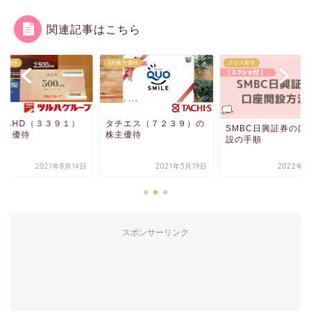
関連記事はこちら
株主優待
3月株主優待
クロス取引
ルハHD（３３９１）
タチエス（７２３９）の
SMBC日興証券の口
株主優待
株主優待
設の手順
2021年8月14日
2021年5月19日
2022年3
スポンサーリンク