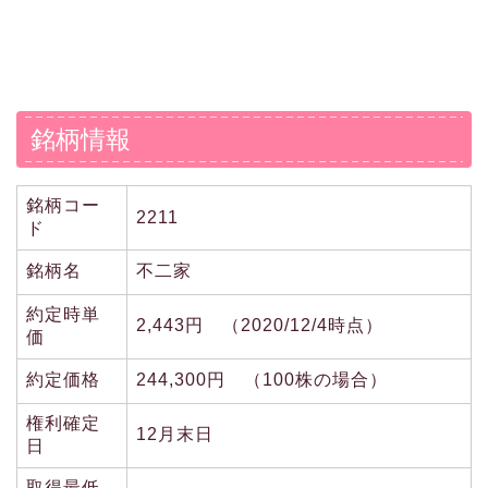
銘柄情報
銘柄コー
2211
ド
銘柄名
不二家
約定時単
2,443円 （2020/12/4時点）
価
約定価格
244,300円 （100株の場合）
権利確定
12月末日
日
取得最低