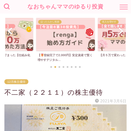
なおちゃんママのゆるり投資
ほったらかし投資
収入を増やす
00万貯まった【仕組み化
【
登録完了で2,000円】安定資産で賢く
【月５万で変わった】
増やすデジタル...
12月株主優待
不二家（２２１１）の株主優待
2021年3月6日