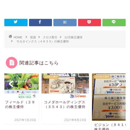
HOME
投資
クロス取引
12月株主優待
サカタインクス（４６３３）の株主優待
関連記事はこちら
月株主優待
2月株主優待
12月株主優待
ックフィールド（２９
コメダホールディングス
０）の株主優待
（３５４３）の株主優待
2021年1月20日
2021年8月24日
ビジョン（９４１６
株主優待