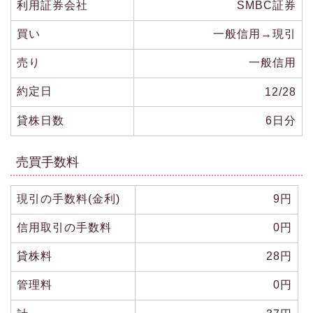
利用証券会社
SMBC証券
買い
一般信用→現引
売り
一般信用
約定日
12/28
貸株日数
6日分
売買手数料
現引の手数料(金利)
9円
信用取引の手数料
0円
貸株料
28円
管理料
0円