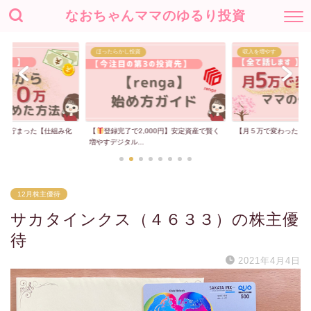
なおちゃんママのゆるり投資
ほったらかし投資
収入を増やす
00万貯まった【仕組み化
【
登録完了で2,000円】安定資産で賢く
【月５万で変わった】
増やすデジタル...
12月株主優待
サカタインクス（４６３３）の株主優
待
2021年4月4日