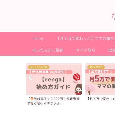
home
【月５万で変わった】ママの働き
ほったらかし投資
クロス取引
投
収入を増やす
クロス取引
00円】安定資産
【月５万で変わった】ママの働き方
ご報告
..