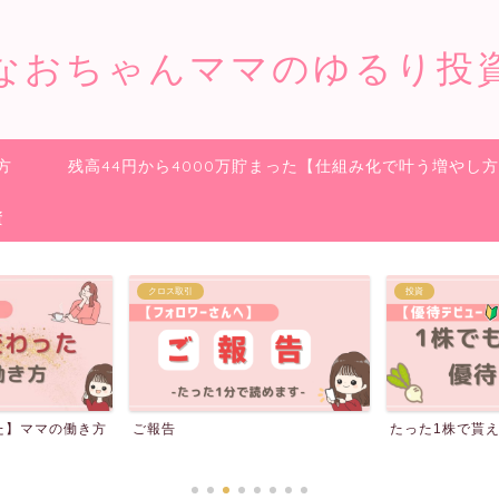
なおちゃんママのゆるり投
方
残高44円から4000万貯まった【仕組み化で叶う増やし
資
投資
収入を増やす
たった1株で貰える株主優待20選
【GFS(旧バフ
の貰い方