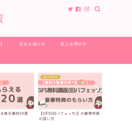
資
方】
支出を減らす
収入を増やす
ポイ活
クロス取引
ェッサ)】の豪華特典
電気代が無料になる裏技
クロス取引の