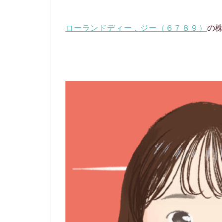
ローランドディー．ジー（６７８９）
の