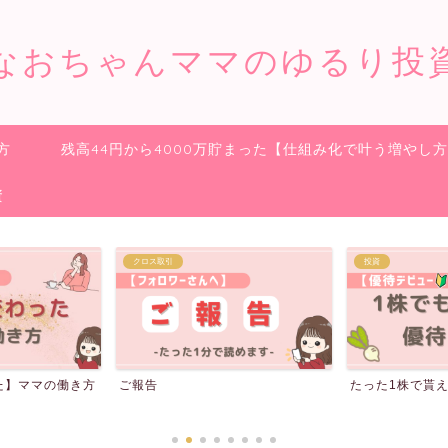
なおちゃんママのゆるり投
方
残高44円から4000万貯まった【仕組み化で叶う増やし
資
投資
収入を増やす
たった1株で貰える株主優待20選
【GFS(旧バフ
の貰い方