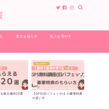
資
方】
支出を減らす
収入を増やす
ポイ活
クロス取引
ェッサ)】の豪華特典
電気代が無料になる裏技
クロス取引の