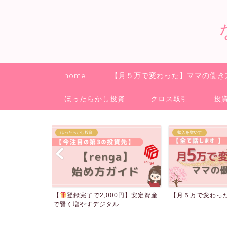
home
【月５万で変わった】ママの働き
ほったらかし投資
クロス取引
投
収入を増やす
クロス取引
00円】安定資産
【月５万で変わった】ママの働き方
ご報告
..